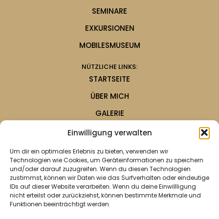
SEMINARE
EXKURSIONEN
MOBILESMUSEUM
NÜTZLICHE LINKS:
STARTSEITE
ÜBER MICH
GALERIE
KONTAKT
Einwilligung verwalten
PRESSE
Um dir ein optimales Erlebnis zu bieten, verwenden wir
Technologien wie Cookies, um Geräteinformationen zu speichern
ANFRAGE
und/oder darauf zuzugreifen. Wenn du diesen Technologien
zustimmst, können wir Daten wie das Surfverhalten oder eindeutige
IDs auf dieser Website verarbeiten. Wenn du deine Einwillligung
© 2026 museumswerkstatt-kamp - Alle Rechte
nicht erteilst oder zurückziehst, können bestimmte Merkmale und
vorbehalten | Erstellt von
SimplePress
Funktionen beeinträchtigt werden.