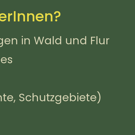
erInnen?
gen in Wald und Flur
ges
hte, Schutzgebiete)