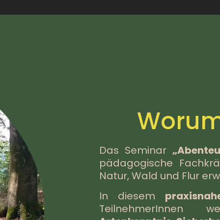
Worum 
Das Seminar
„Abenteu
pädagogische Fachkräf
Natur, Wald und Flur er
In diesem
praxisna
TeilnehmerInnen w